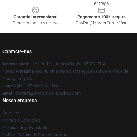
entrega
Garantia internacional
Pagamento 100% seguro
Oferecido no país de uso
PayPal / MasterCard / Visa
Contacte-nos
A nossa sede
: 1161 2nd St, Jersey City, NJ 07302, EUA
Nosso Armazém
: No. 48 Yitian Road, Changyuan City, Província de
Guangdong, CN
Hour
: 9AM – 5PM (Mon – Fri)
Email
: contact@arcticmonkeysshop.com
Nossa empresa
Sobre nós
Termos e Condições
Políticas de privacidade
DMCA - Política de Direitos Autorais