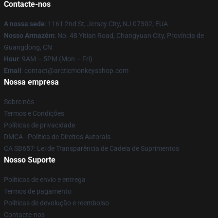
Contacte-nos
A nossa sede
: 1161 2nd St, Jersey City, NJ 07302, EUA
Nosso Armazém
: No. 48 Yitian Road, Changyuan City, Província de
Guangdong, CN
Hour
: 9AM – 5PM (Mon – Fri)
Email
: contact@arcticmonkeysshop.com
Nossa empresa
Sobre nós
Termos e Condições
Políticas de privacidade
DMCA - Política de Direitos Autorais
CA SB657: Lei de Transparência de Cadeia de Suprimentos
Nosso Suporte
Políticas de envio e entrega
Termos de pagamento
Políticas de devolução e reembolso
Contacte-nos