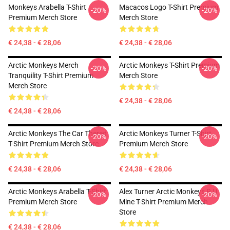
Monkeys Arabella T-Shirt
Macacos Logo T-Shirt Premium
-20%
-20%
Premium Merch Store
Merch Store
€ 24,38 - € 28,06
€ 24,38 - € 28,06
Arctic Monkeys Merch
Arctic Monkeys T-Shirt Premium
-20%
-20%
Tranquility T-Shirt Premium
Merch Store
Merch Store
€ 24,38 - € 28,06
€ 24,38 - € 28,06
Arctic Monkeys The Car Thered
Arctic Monkeys Turner T-Shirt
-20%
-20%
T-Shirt Premium Merch Store
Premium Merch Store
€ 24,38 - € 28,06
€ 24,38 - € 28,06
Arctic Monkeys Arabella T-Shirt
Alex Turner Arctic Monkeys R U
-20%
-20%
Premium Merch Store
Mine T-Shirt Premium Merch
Store
€ 24,38 - € 28,06