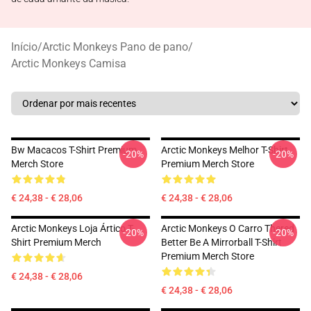
Início
/
Arctic Monkeys Pano de pano
/
Arctic Monkeys Camisa
Bw Macacos T-Shirt Premium
Arctic Monkeys Melhor T-Shirt
-20%
-20%
Merch Store
Premium Merch Store
€ 24,38 - € 28,06
€ 24,38 - € 28,06
Arctic Monkeys Loja Ártico T-
Arctic Monkeys O Carro Thered
-20%
-20%
Shirt Premium Merch
Better Be A Mirrorball T-Shirt
Premium Merch Store
€ 24,38 - € 28,06
€ 24,38 - € 28,06