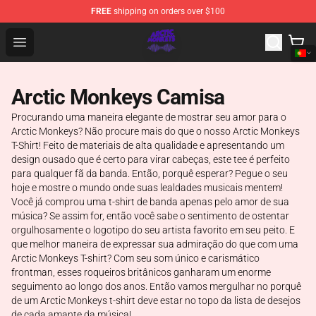
FREE
shipping on orders over $100
Arctic Monkeys Shop - Official Arctic Monkeys Merchandi
Open menu
Arctic Monkeys Camisa
Procurando uma maneira elegante de mostrar seu amor para o
Arctic Monkeys? Não procure mais do que o nosso Arctic Monkeys
T-Shirt! Feito de materiais de alta qualidade e apresentando um
design ousado que é certo para virar cabeças, este tee é perfeito
para qualquer fã da banda. Então, porquê esperar? Pegue o seu
hoje e mostre o mundo onde suas lealdades musicais mentem!
Você já comprou uma t-shirt de banda apenas pelo amor de sua
música? Se assim for, então você sabe o sentimento de ostentar
orgulhosamente o logotipo do seu artista favorito em seu peito. E
que melhor maneira de expressar sua admiração do que com uma
Arctic Monkeys T-shirt? Com seu som único e carismático
frontman, esses roqueiros britânicos ganharam um enorme
seguimento ao longo dos anos. Então vamos mergulhar no porquê
de um Arctic Monkeys t-shirt deve estar no topo da lista de desejos
de cada amante da música!