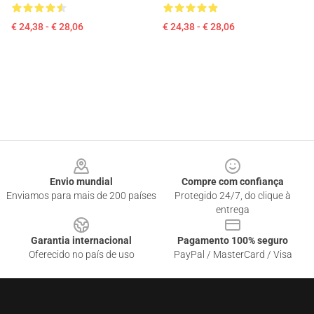
€ 24,38 - € 28,06
€ 24,38 - € 28,06
Footer
Envio mundial
Compre com confiança
Enviamos para mais de 200 países
Protegido 24/7, do clique à
entrega
Garantia internacional
Pagamento 100% seguro
Oferecido no país de uso
PayPal / MasterCard / Visa