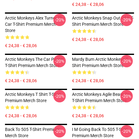
€ 24,38 - € 28,06
Arctic Monkeys Alex Turner The
Arctic Monkeys Snap Out Of It T-
-20%
-20%
Car T-Shirt Premium Merch
Shirt Premium Merch Store
Store
€ 24,38 - € 28,06
€ 24,38 - € 28,06
Arctic Monkeys The Car Poster
Mardy Bum Arctic Monkeys T-
-20%
-20%
T-Shirt Premium Merch Store
Shirt Premium Merch Store
€ 24,38 - € 28,06
€ 24,38 - € 28,06
Arctic Monkeys T Shirt T-Shirt
Arctic Monkeys Agile Beast Tee
-20%
-20%
Premium Merch Store
T-Shirt Premium Merch Store
€ 24,38 - € 28,06
€ 24,38 - € 28,06
Back To 505 T-Shirt Premium
I M Going Back To 505 T-Shirt
-20%
-20%
Merch Store
Premium Merch Store