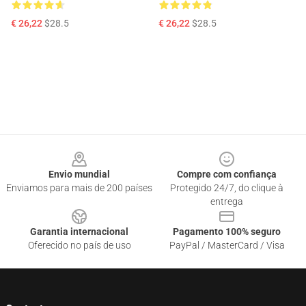
€ 26,22
$28.5
€ 26,22
$28.5
Footer
Envio mundial
Compre com confiança
Enviamos para mais de 200 países
Protegido 24/7, do clique à
entrega
Garantia internacional
Pagamento 100% seguro
Oferecido no país de uso
PayPal / MasterCard / Visa