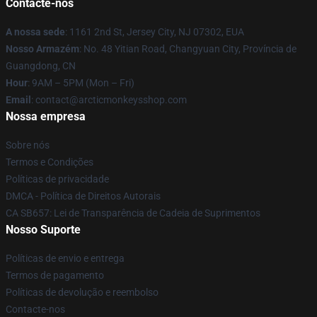
Contacte-nos
A nossa sede
: 1161 2nd St, Jersey City, NJ 07302, EUA
Nosso Armazém
: No. 48 Yitian Road, Changyuan City, Província de
Guangdong, CN
Hour
: 9AM – 5PM (Mon – Fri)
Email
: contact@arcticmonkeysshop.com
Nossa empresa
Sobre nós
Termos e Condições
Políticas de privacidade
DMCA - Política de Direitos Autorais
CA SB657: Lei de Transparência de Cadeia de Suprimentos
Nosso Suporte
Políticas de envio e entrega
Termos de pagamento
Políticas de devolução e reembolso
Contacte-nos