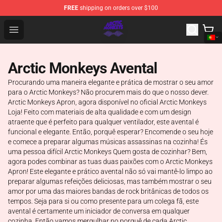
FREE
shipping on orders over $100
Arctic Monkeys Shop - Official Arctic Monkeys Merchandi
Open menu
Arctic Monkeys Avental
Procurando uma maneira elegante e prática de mostrar o seu amor
para o Arctic Monkeys? Não procurem mais do que o nosso dever.
Arctic Monkeys Apron, agora disponível no oficial Arctic Monkeys
Loja! Feito com materiais de alta qualidade e com um design
atraente que é perfeito para qualquer ventilador, este avental é
funcional e elegante. Então, porquê esperar? Encomende o seu hoje
e comece a preparar algumas músicas assassinas na cozinha! És
uma pessoa difícil Arctic Monkeys Quem gosta de cozinhar? Bem,
agora podes combinar as tuas duas paixões com o Arctic Monkeys
Apron! Este elegante e prático avental não só vai mantê-lo limpo ao
preparar algumas refeições deliciosas, mas também mostrar o seu
amor por uma das maiores bandas de rock britânicas de todos os
tempos. Seja para si ou como presente para um colega fã, este
avental é certamente um iniciador de conversa em qualquer
cozinha. Então vamos mergulhar no porquê de cada Arctic