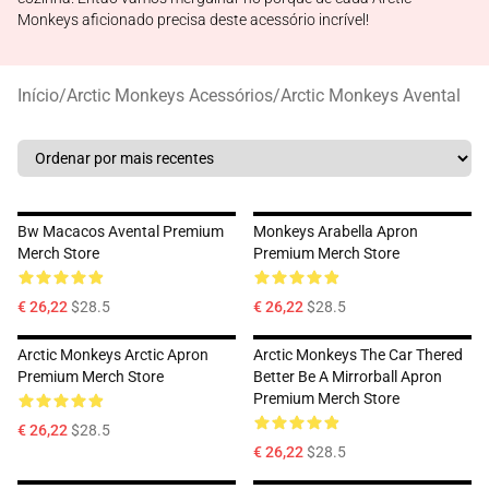
Monkeys aficionado precisa deste acessório incrível!
Início
/
Arctic Monkeys Acessórios
/
Arctic Monkeys Avental
Bw Macacos Avental Premium
Monkeys Arabella Apron
Merch Store
Premium Merch Store
€ 26,22
$28.5
€ 26,22
$28.5
Arctic Monkeys Arctic Apron
Arctic Monkeys The Car Thered
Premium Merch Store
Better Be A Mirrorball Apron
Premium Merch Store
€ 26,22
$28.5
€ 26,22
$28.5