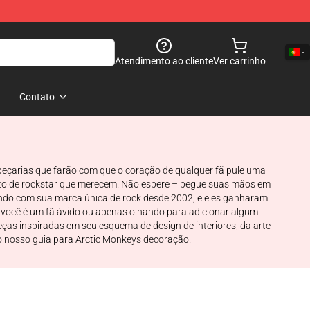
Atendimento ao cliente
Ver carrinho
Contato
peçarias que farão com que o coração de qualquer fã pule uma
ento de rockstar que merecem. Não espere – pegue suas mãos em
ndo com sua marca única de rock desde 2002, e eles ganharam
você é um fã ávido ou apenas olhando para adicionar algum
eças inspiradas em seu esquema de design de interiores, da arte
om o nosso guia para Arctic Monkeys decoração!