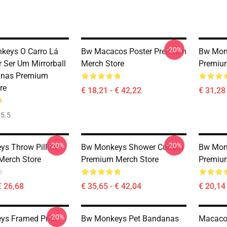
-20%
nkeys O Carro Lá
Bw Macacos Poster Premium
Bw Mon
r Ser Um Mirrorball
Merch Store
Premiu
anas Premium
re
€ 18,21 - € 42,22
€ 31,28 
5.5
-20%
-20%
ys Throw Pillow
Bw Monkeys Shower Curtain
Bw Mon
Merch Store
Premium Merch Store
Premiu
€ 26,68
€ 35,65 - € 42,04
€ 20,14 
-20%
ys Framed Print
Bw Monkeys Pet Bandanas
Macacos