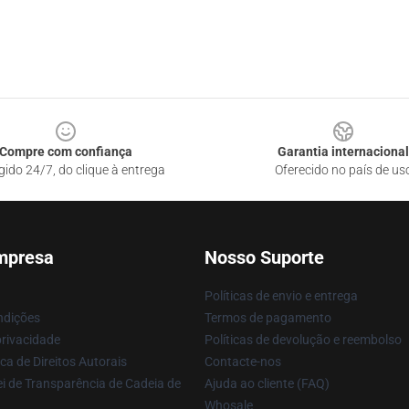
Compre com confiança
Garantia internacional
gido 24/7, do clique à entrega
Oferecido no país de us
mpresa
Nosso Suporte
Políticas de envio e entrega
ndições
Termos de pagamento
privacidade
Políticas de devolução e reembolso
ca de Direitos Autorais
Contacte-nos
i de Transparência de Cadeia de
Ajuda ao cliente (FAQ)
Whosale