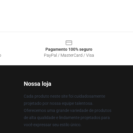
Pagamento 100% seguro
o
PayPal / MasterCard / Visa
Nossa loja
Cada produto neste site foi cuidadosamente
projetado por nossa equipe talentosa.
Oferecemos uma grande variedade de produtos
de alta qualidade e lindamente projetados para
você expressar seu estilo único.