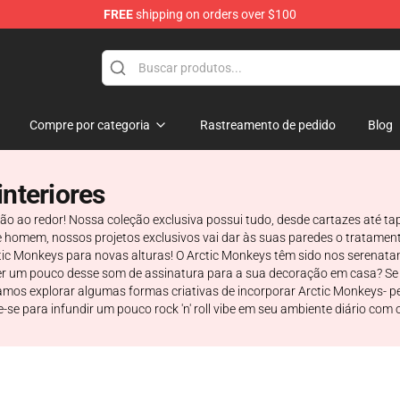
FREE
shipping on orders over $100
ndise Store
Compre por categoria
Rastreamento de pedido
Blog
nteriores
o ao redor! Nossa coleção exclusiva possui tudo, desde cartazes até ta
de homem, nossos projetos exclusivos vai dar às suas paredes o tratam
ic Monkeys para novas alturas! O Arctic Monkeys têm sido nos serenata
er um pouco desse som de assinatura para a sua decoração em casa? Se 
 Vamos explorar algumas formas criativas de incorporar Arctic Monkeys- p
are-se para infundir um pouco rock 'n' roll vibe em seu ambiente diário c