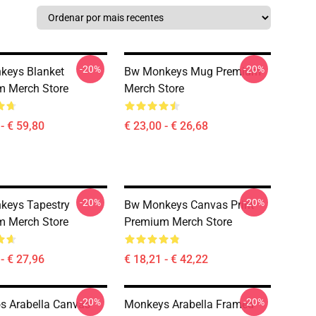
-20%
-20%
keys Blanket
Bw Monkeys Mug Premium
m Merch Store
Merch Store
- € 59,80
€ 23,00 - € 26,68
-20%
-20%
keys Tapestry
Bw Monkeys Canvas Print
m Merch Store
Premium Merch Store
- € 27,96
€ 18,21 - € 42,22
-20%
-20%
 Arabella Canvas
Monkeys Arabella Framed