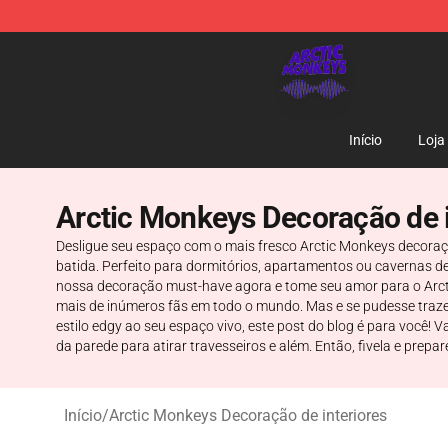
Arctic Monkeys Shop - Official Arctic Monkeys Mercha
Início
Loja
Arctic Monkeys Decoração de i
Desligue seu espaço com o mais fresco Arctic Monkeys decoraçã
batida. Perfeito para dormitórios, apartamentos ou cavernas 
nossa decoração must-have agora e tome seu amor para o Arct
mais de inúmeros fãs em todo o mundo. Mas e se pudesse traz
estilo edgy ao seu espaço vivo, este post do blog é para você!
da parede para atirar travesseiros e além. Então, fivela e prep
Início
/
Arctic Monkeys Decoração de interiores