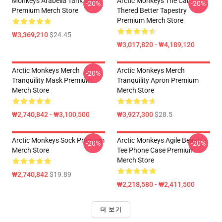
Monkeys Arabella Tank Tops
Arctic Monkeys The Car
-20%
-20%
Premium Merch Store
Thered Better Tapestry
Premium Merch Store
₩3,369,210
$24.45
₩3,017,820 - ₩4,189,120
Arctic Monkeys Merch
Arctic Monkeys Merch
-20%
Tranquility Mask Premium
Tranquility Apron Premium
Merch Store
Merch Store
₩2,740,842 - ₩3,100,500
₩3,927,300
$28.5
Arctic Monkeys Sock Premium
Arctic Monkeys Agile Beast
-20%
-20%
Merch Store
Tee Phone Case Premium
Merch Store
₩2,740,842
$19.89
₩2,218,580 - ₩2,411,500
더 보기