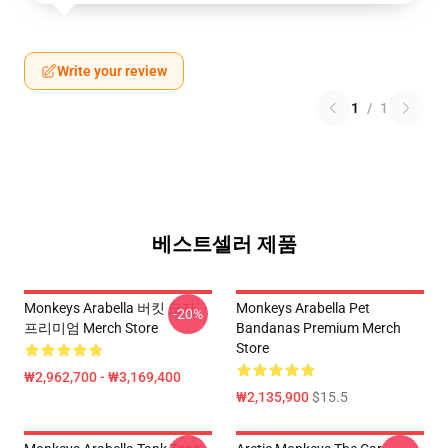
Write your review
1
/
1
베스트셀러 제품
Monkeys Arabella 버킷 모자
Monkeys Arabella Pet
-20%
프리미엄 Merch Store
Bandanas Premium Merch
Store
₩2,962,700 - ₩3,169,400
₩2,135,900
$15.5