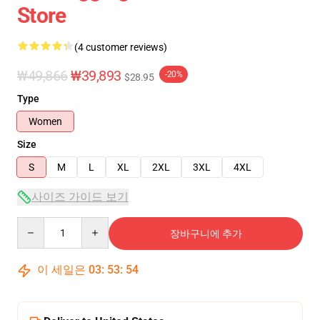
Store
(4 customer reviews)
₩49,866
₩39,893
-20%
$28.95
Type
Women
Size
S
M
L
XL
2XL
3XL
4XL
사이즈 가이드 보기
Quantity
장바구니에 추가
이 세일은
03
:
53
:
54