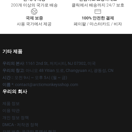
200개 이상의 국가로 배송
클릭에서 배송까지 24/7 보호
국제 보증
100% 안전한 결제
사용 국가에서 제공
페이팔 / 마스터카드 / 비자
기타 제품
우리의 본사
: 1161 2nd St, 저지시티, NJ 07302, 미국
우리의 창고
: 아니오 48 Yitian 도로, Changyuan 시, 광동성, CN
시간 :
: 오전 9시 ~ 오후 5시 (월 ~ 금)
이름 *
: contact@arcticmonkeysshop.com
우리의 회사
제품 정보
이용 약관
개인 정보 정책
DMCA - 저작권 정책
모델 번호: 공급망 투명성 행위