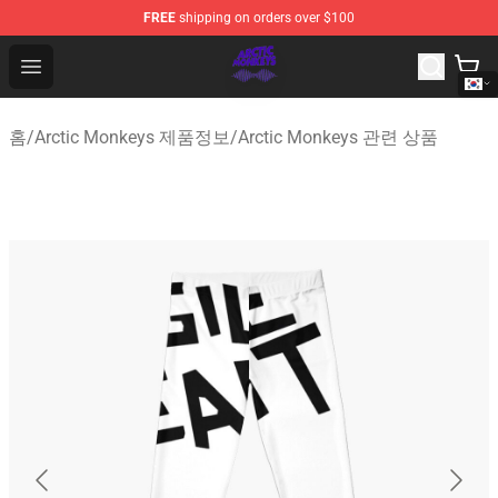
FREE
shipping on orders over $100
Arctic Monkeys Shop - Official Arctic Monkeys Merchandi
Open menu
홈
/
Arctic Monkeys 제품정보
/
Arctic Monkeys 관련 상품