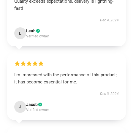
Quality exceeds expectations, delivery is lightning-
fast!
Dec 4, 2024
Leah
L
Verified owner
I’m impressed with the performance of this product;
it has become essential for me.
Dec 3, 2024
Jacob
J
Verified owner