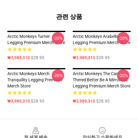
관련 상품
Arctic Monkeys Turner
Arctic Monkeys Arabella
-20%
-20%
Legging Premium Merch Store
Legging Premium Merch Store
₩3,989,310
$28.95
₩3,989,310
$28.95
Arctic Monkeys Merch
Arctic Monkeys The Car
-20%
-20%
Tranquility Legging Premium
Thered Better Be A Mirrorball
Merch Store
Legging Premium Merch Store
₩3,989,310
$28.95
₩3,989,310
$28.95
Footer
전 세계 배송
안심하고 쇼핑하세요