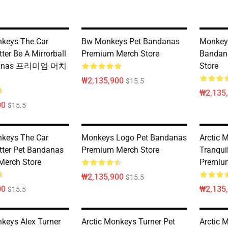
nkeys The Car
Bw Monkeys Pet Bandanas
Monkeys
ter Be A Mirrorball
Premium Merch Store
Bandan
danas 프리미엄 머치
Store
₩2,135,900
$15.5
₩2,135
00
$15.5
nkeys The Car
Monkeys Logo Pet Bandanas
Arctic 
tter Pet Bandanas
Premium Merch Store
Tranqui
Merch Store
Premiu
₩2,135,900
$15.5
00
₩2,135
$15.5
nkeys Alex Turner
Arctic Monkeys Turner Pet
Arctic 