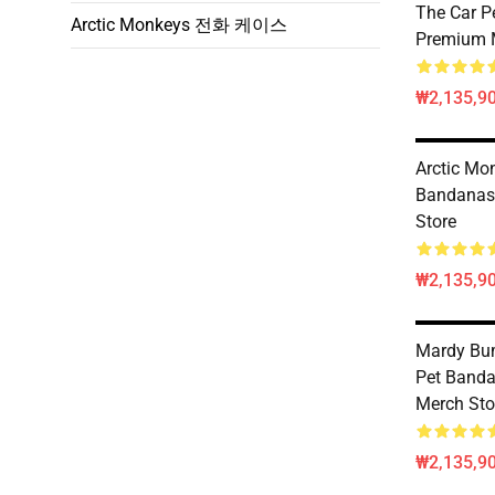
The Car P
Arctic Monkeys 전화 케이스
Premium 
₩2,135,9
Arctic Mo
Bandanas
Store
₩2,135,9
Mardy Bu
Pet Band
Merch Sto
₩2,135,9