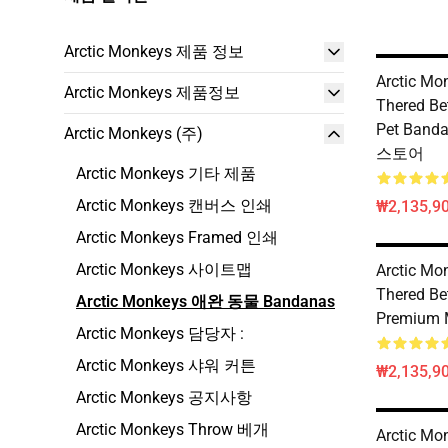
Arctic Monkeys 제품 정보
Arctic Mo
Arctic Monkeys 제품정보
Thered Bet
Pet Ban
Arctic Monkeys (주)
스토어
Arctic Monkeys 기타 제품
Arctic Monkeys 캔버스 인쇄
₩2,135,9
Arctic Monkeys Framed 인쇄
Arctic Monkeys 사이트맵
Arctic Mo
Thered Be
Arctic Monkeys 애완 동물 Bandanas
Premium 
Arctic Monkeys 담당자 :
Arctic Monkeys 샤워 커튼
₩2,135,9
Arctic Monkeys 공지사항
Arctic Monkeys Throw 베개
Arctic Mo