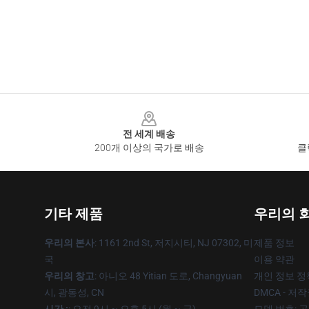
Footer
전 세계 배송
200개 이상의 국가로 배송
클
기타 제품
우리의 
우리의 본사
: 1161 2nd St, 저지시티, NJ 07302, 미
제품 정보
국
이용 약관
우리의 창고
: 아니오 48 Yitian 도로, Changyuan
개인 정보 정
시, 광동성, CN
DMCA - 저