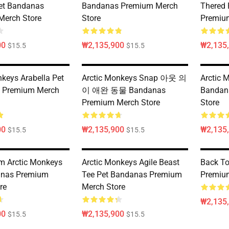
et Bandanas
Bandanas Premium Merch
Thered 
Merch Store
Store
Premiu
00
₩2,135,900
₩2,135
$15.5
$15.5
nkeys Arabella Pet
Arctic Monkeys Snap 아웃 의
Arctic 
 Premium Merch
이 애완 동물 Bandanas
Bandan
Premium Merch Store
Store
00
₩2,135,900
₩2,135
$15.5
$15.5
m Arctic Monkeys
Arctic Monkeys Agile Beast
Back To
anas Premium
Tee Pet Bandanas Premium
Premiu
re
Merch Store
₩2,135
00
₩2,135,900
$15.5
$15.5