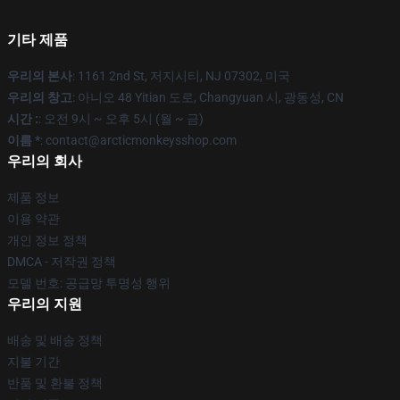
기타 제품
우리의 본사
: 1161 2nd St, 저지시티, NJ 07302, 미국
우리의 창고
: 아니오 48 Yitian 도로, Changyuan 시, 광동성, CN
시간 :
: 오전 9시 ~ 오후 5시 (월 ~ 금)
이름 *
: contact@arcticmonkeysshop.com
우리의 회사
제품 정보
이용 약관
개인 정보 정책
DMCA - 저작권 정책
모델 번호: 공급망 투명성 행위
우리의 지원
배송 및 배송 정책
지불 기간
반품 및 환불 정책