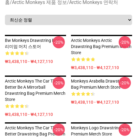
홈
/
Arctic Monkeys 제품 정보
/
Arctic Monkeys 연락처
Bw Monkeys Drawstring Bag 프
Arctic Monkeys Arctic
-20%
-20%
리미엄 머치 스토어
Drawstring Bag Premium Merch
Store
₩3,438,110 - ₩4,127,110
₩3,438,110 - ₩4,127,110
Arctic Monkeys The Car Thered
Monkeys Arabella Drawstring
-20%
-20%
Better Be A Mirrorball
Bag Premium Merch Store
Drawstring Bag Premium Merch
Store
₩3,438,110 - ₩4,127,110
₩3,438,110 - ₩4,127,110
Arctic Monkeys The Car Thered
Monkeys Logo Drawstring Bag
-20%
-20%
Better Drawstring Bag Premium
Premium Merch Store