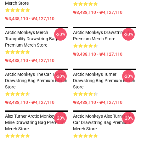
Merch Store
₩3,438,110 - ₩4,127,110
₩3,438,110 - ₩4,127,110
Arctic Monkeys Merch
Arctic Monkeys Drawstring Bag
-20%
-20%
Tranquility Drawstring Bag
Premium Merch Store
Premium Merch Store
₩3,438,110 - ₩4,127,110
₩3,438,110 - ₩4,127,110
Arctic Monkeys The Car Thered
Arctic Monkeys Turner
-20%
-20%
Drawstring Bag Premium Merch
Drawstring Bag Premium Merch
Store
Store
₩3,438,110 - ₩4,127,110
₩3,438,110 - ₩4,127,110
Alex Turner Arctic Monkeys R U
Arctic Monkeys Alex Turner The
-20%
-20%
Mine Drawstring Bag Premium
Car Drawstring Bag Premium
Merch Store
Merch Store