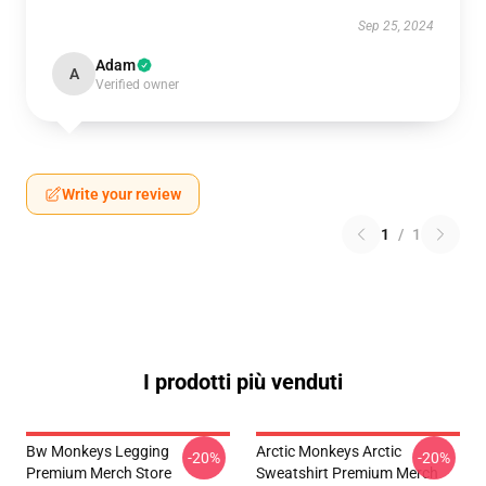
Sep 25, 2024
Adam
A
Verified owner
Write your review
1
/
1
I prodotti più venduti
Bw Monkeys Legging
Arctic Monkeys Arctic
-20%
-20%
Premium Merch Store
Sweatshirt Premium Merch