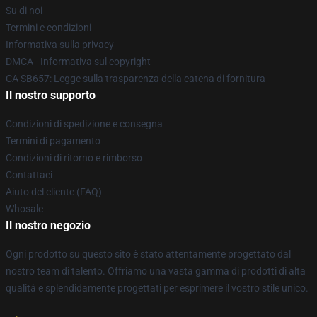
Su di noi
Termini e condizioni
Informativa sulla privacy
DMCA - Informativa sul copyright
CA SB657: Legge sulla trasparenza della catena di fornitura
Il nostro supporto
Condizioni di spedizione e consegna
Termini di pagamento
Condizioni di ritorno e rimborso
Contattaci
Aiuto del cliente (FAQ)
Whosale
Il nostro negozio
Ogni prodotto su questo sito è stato attentamente progettato dal
nostro team di talento. Offriamo una vasta gamma di prodotti di alta
qualità e splendidamente progettati per esprimere il vostro stile unico.