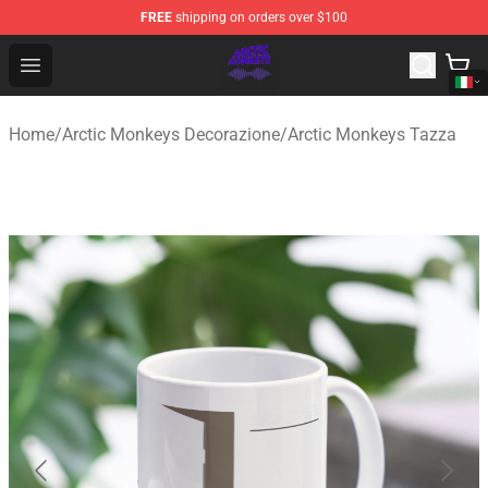
FREE
shipping on orders over $100
Arctic Monkeys Shop - Official Arctic Monkeys Merchandi
Open menu
Home
/
Arctic Monkeys Decorazione
/
Arctic Monkeys Tazza