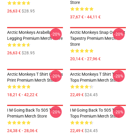
Store
26,63 €
$28.95
37,67 € - 44,11 €
Arctic Monkeys Arabella
Arctic Monkeys Snap Out Of It
-20%
-20%
Legging Premium Merch Store
Tapestry Premium Merch
Store
26,63 €
$28.95
20,14 € - 27,96 €
Arctic Monkeys T Shirt Canvas
Arctic Monkeys T Shirt Tank
-20%
-20%
Print Premium Merch Store
Tops Premium Merch Store
18,21 € - 42,22 €
22,49 €
$24.45
I M Going Back To 505 T-Shirt
I M Going Back To 505 Tank
-20%
-20%
Premium Merch Store
Tops Premium Merch Store
24,38 € - 28,06 €
22,49 €
$24.45