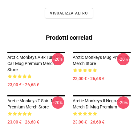
VISUALIZZA ALTRO
Prodotti correlati
Arctic Monkeys Alex Turner Il
Arctic Monkeys Mug Premium
-20%
-20%
Car Mug Premium Merch
Merch Store
Store
23,00 € - 26,68 €
23,00 € - 26,68 €
Arctic Monkeys T Shirt Mug
Arctic Monkeys Il Negozio Di
-20%
-20%
Premium Merch Store
Merch Di Mug Premium
23,00 € - 26,68 €
23,00 € - 26,68 €