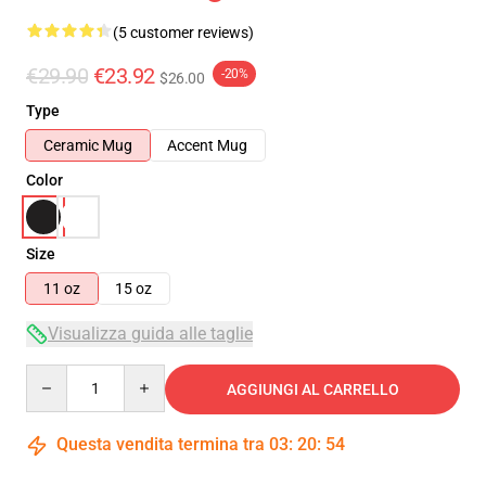
(5 customer reviews)
€29.90
€23.92
-20%
$26.00
Type
Ceramic Mug
Accent Mug
Color
Size
11 oz
15 oz
Visualizza guida alle taglie
Quantity
AGGIUNGI AL CARRELLO
Questa vendita termina tra
03
:
20
:
53