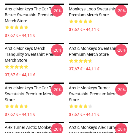
Arctic Monkeys The Car Thered
Monkeys Logo Sweatshirt
-20%
-20%
Better Sweatshirt Premium
Premium Merch Store
Merch Store
37,67 € - 44,11 €
37,67 € - 44,11 €
Arctic Monkeys Merch
Arctic Monkeys Sweatshirt
-20%
-20%
Tranquility Sweatshirt Premium
Premium Merch Store
Merch Store
37,67 € - 44,11 €
37,67 € - 44,11 €
Arctic Monkeys The Car Thered
Arctic Monkeys Turner
-20%
-20%
Sweatshirt Premium Merch
Sweatshirt Premium Merch
Store
Store
37,67 € - 44,11 €
37,67 € - 44,11 €
Alex Turner Arctic Monkeys R U
Arctic Monkeys Alex Turner The
-20%
-20%