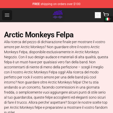
FREE
shipping on orders over $100
Arctic Monkeys Shop - Official Arctic Monkeys Merchandi
Open menu
Arctic Monkeys Felpa
Alla ricerca del pezzo di dichiarazione finale per mostrare il vostro
amore per Arctic Monkeys? Non guardare oltre il nostro Arctic
Monkeys Felpa, disponibile esclusivamente in Arctic Monkeys
Negozio. Con il suo design audace e materiali di alta qualità, questa
felpa è un must-have per qualsiasi vero fan della band. Non
accontentarti di niente di meno della perfezione – scegli il meglio
con il nostro Arctic Monkeys Felpa oggi! Alla ricerca del modo
perfetto per rock il vostro amore per una delle band più cool
intorno? Non guardare oltre Arctic Monkeys felpa! Che tu stia
andando a un concerto, facendo commissioni in una giornata
fredda, o semplicemente vuoi aggiungere alcuni punti di stile serio
al tuo guardaroba, queste felpe accoglienti ed eleganti sono sicuri
di fare il trucco. Allora perche' aspettare? Scopri le nostre scelte top
per Arctic Monkeys felpe e preparatevi a mostrare il vostro fandom
in stile!