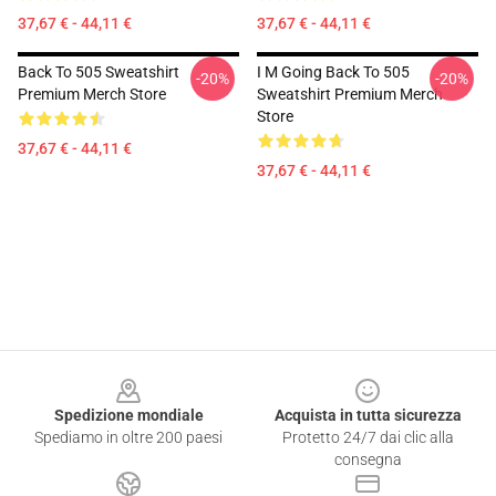
37,67 € - 44,11 €
37,67 € - 44,11 €
Back To 505 Sweatshirt
I M Going Back To 505
-20%
-20%
Premium Merch Store
Sweatshirt Premium Merch
Store
37,67 € - 44,11 €
37,67 € - 44,11 €
Footer
Spedizione mondiale
Acquista in tutta sicurezza
Spediamo in oltre 200 paesi
Protetto 24/7 dai clic alla
consegna