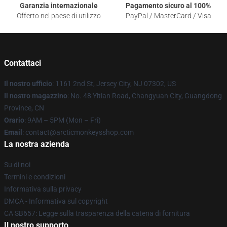
Garanzia internazionale
Pagamento sicuro al 100%
Offerto nel paese di utilizzo
PayPal / MasterCard / Visa
Contattaci
Il nostro ufficio
: 1161 2nd St, Jersey City, NJ 07302, US
Il nostro magazzino
: No. 48 Yitian Road, Changyuan City, Guangdong
Province, CN
Orario
: 9AM – 5PM (Mon – Fri)
Email
: contact@arcticmonkeysshop.com
La nostra azienda
Su di noi
Termini e condizioni
Informativa sulla privacy
DMCA - Informativa sul copyright
CA SB657: Legge sulla trasparenza della catena di fornitura
Il nostro supporto