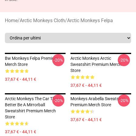
Home
/
Arctic Monkeys Cloth
/
Arctic Monkeys Felpa
Bw Monkeys Felpa Premium
Arctic Monkeys Arctic
-20%
-20%
Merch Store
Sweatshirt Premium Merch
Store
37,67 € - 44,11 €
37,67 € - 44,11 €
Arctic Monkeys The Car Thered
Monkeys Arabella Sweatshirt
-20%
-20%
Better Be A Mirrorball
Premium Merch Store
Sweatshirt Premium Merch
Store
37,67 € - 44,11 €
37,67 € - 44,11 €