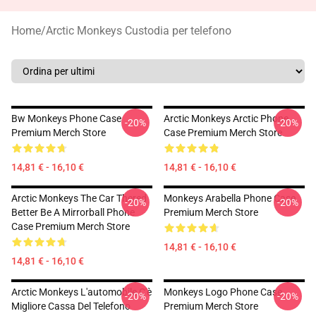
Home
/
Arctic Monkeys Custodia per telefono
Bw Monkeys Phone Case
Arctic Monkeys Arctic Phone
-20%
-20%
Premium Merch Store
Case Premium Merch Store
14,81 € - 16,10 €
14,81 € - 16,10 €
Arctic Monkeys The Car Thered
Monkeys Arabella Phone Case
-20%
-20%
Better Be A Mirrorball Phone
Premium Merch Store
Case Premium Merch Store
14,81 € - 16,10 €
14,81 € - 16,10 €
Arctic Monkeys L'automobile C'è
Monkeys Logo Phone Case
-20%
-20%
Migliore Cassa Del Telefono
Premium Merch Store