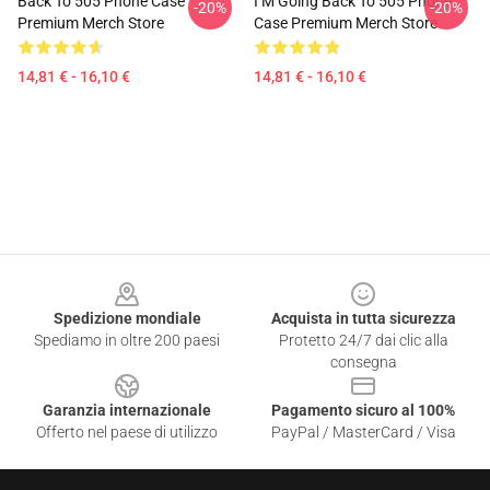
Back To 505 Phone Case
I M Going Back To 505 Phone
-20%
-20%
Premium Merch Store
Case Premium Merch Store
14,81 € - 16,10 €
14,81 € - 16,10 €
Footer
Spedizione mondiale
Acquista in tutta sicurezza
Spediamo in oltre 200 paesi
Protetto 24/7 dai clic alla
consegna
Garanzia internazionale
Pagamento sicuro al 100%
Offerto nel paese di utilizzo
PayPal / MasterCard / Visa