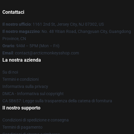
Contattaci
Il nostro ufficio
: 1161 2nd St, Jersey City, NJ 07302, US
Il nostro magazzino
: No. 48 Yitian Road, Changyuan City, Guangdong
Province, CN
Orario
: 9AM – 5PM (Mon – Fri)
Email
: contact@arcticmonkeysshop.com
La nostra azienda
Su di noi
Termini e condizioni
Informativa sulla privacy
DMCA - Informativa sul copyright
CA SB657: Legge sulla trasparenza della catena di fornitura
Il nostro supporto
Condizioni di spedizione e consegna
Termini di pagamento