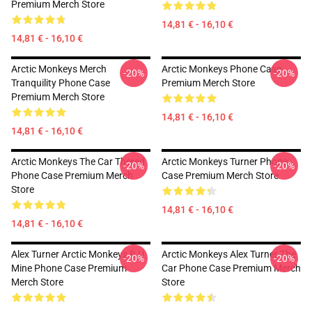
Premium Merch Store
14,81 € - 16,10 €
14,81 € - 16,10 €
Arctic Monkeys Merch
Arctic Monkeys Phone Case
-20%
-20%
Tranquility Phone Case
Premium Merch Store
Premium Merch Store
14,81 € - 16,10 €
14,81 € - 16,10 €
Arctic Monkeys The Car Thered
Arctic Monkeys Turner Phone
-20%
-20%
Phone Case Premium Merch
Case Premium Merch Store
Store
14,81 € - 16,10 €
14,81 € - 16,10 €
Alex Turner Arctic Monkeys R U
Arctic Monkeys Alex Turner The
-20%
-20%
Mine Phone Case Premium
Car Phone Case Premium Merch
Merch Store
Store