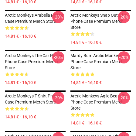
14,81 € - 16,10 €
14,81 € - 16,10 €
Arctic Monkeys Arabella Phone
Arctic Monkeys Snap Out Of It
-20%
-20%
Case Premium Merch Store
Phone Case Premium Merch
Store
14,81 € - 16,10 €
14,81 € - 16,10 €
Arctic Monkeys The Car Poster
Mardy Bum Arctic Monkeys
-20%
-20%
Phone Case Premium Merch
Phone Case Premium Merch
Store
Store
14,81 € - 16,10 €
14,81 € - 16,10 €
Arctic Monkeys T Shirt Phone
Arctic Monkeys Agile Beast Tee
-20%
-20%
Case Premium Merch Store
Phone Case Premium Merch
Store
14,81 € - 16,10 €
14,81 € - 16,10 €