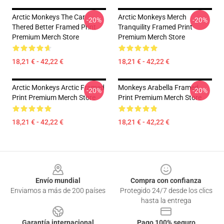
Arctic Monkeys The Car
Arctic Monkeys Merch
-20%
-20%
Thered Better Framed Print
Tranquility Framed Print
Premium Merch Store
Premium Merch Store
18,21 € - 42,22 €
18,21 € - 42,22 €
Arctic Monkeys Arctic Framed
Monkeys Arabella Framed
-20%
-20%
Print Premium Merch Store
Print Premium Merch Store
18,21 € - 42,22 €
18,21 € - 42,22 €
Footer
Envío mundial
Compra con confianza
Enviamos a más de 200 países
Protegido 24/7 desde los clics
hasta la entrega
Garantía internacional
Pago 100% seguro