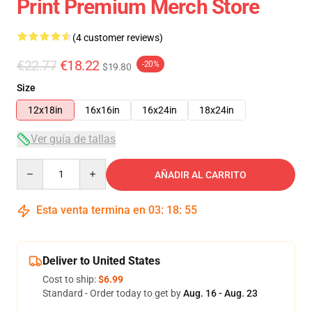
Print Premium Merch Store
(4 customer reviews)
€22.77
€18.22
-20%
$19.80
Size
12x18in
16x16in
16x24in
18x24in
Ver guía de tallas
Quantity
AÑADIR AL CARRITO
Esta venta termina en
03
:
18
:
54
Deliver to United States
Cost to ship:
$6.99
Standard - Order today to get by
Aug. 16 - Aug. 23