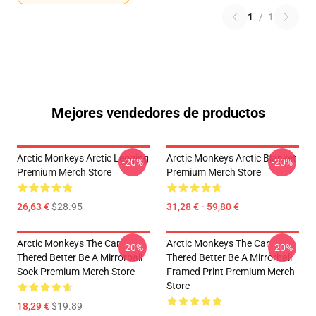
1
/
1
Mejores vendedores de productos
Arctic Monkeys Arctic Legging
Arctic Monkeys Arctic Blanket
-20%
-20%
Premium Merch Store
Premium Merch Store
26,63 €
$28.95
31,28 € - 59,80 €
Arctic Monkeys The Car
Arctic Monkeys The Car
-20%
-20%
Thered Better Be A Mirrorball
Thered Better Be A Mirrorball
Sock Premium Merch Store
Framed Print Premium Merch
Store
18,29 €
$19.89