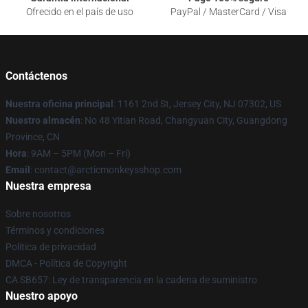
Ofrecido en el país de uso
PayPal / MasterCard / Visa
Contáctenos
Nuestra oficina principal
: 1161 2nd St, Jersey City, NJ 07302, US
Nuestro almacén
: No 48 Yitian Road, Changyuan City, Guangdong
Province, CN
Hora
: 9AM – 5PM (Mon – Fri)
Email
: contact@arcticmonkeysshop.com
Nuestra empresa
Sobre nosotros
Términos y condiciones
Política de privacidad
DMCA - Política de Copyright
CA SB657: Ley de transparencia en la cadena de suministro
Nuestro apoyo