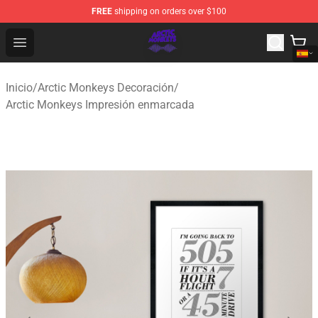
FREE
shipping on orders over $100
Arctic Monkeys Shop - Official Arctic Monkeys Merchandi
Open menu
Inicio
/
Arctic Monkeys Decoración
/
Arctic Monkeys Impresión enmarcada