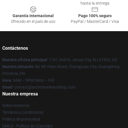
hasta la entrega
Garantía internacional
Pago 100% seguro
Ofrecido en el país de uso
PayPal / MasterCard / Visa
Contáctenos
Nuestra oficina principal
: 1161 2nd St, Jersey City, NJ 07302, US
Nuestro almacén
: No 48 Yitian Road, Changyuan City, Guangdong
Province, CN
Hora
: 9AM – 5PM (Mon – Fri)
Email
: contact@arcticmonkeysshop.com
Nuestra empresa
Sobre nosotros
Términos y condiciones
Política de privacidad
DMCA - Política de Copyright