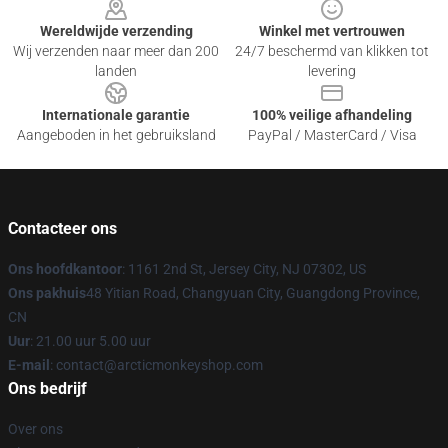
Wereldwijde verzending
Winkel met vertrouwen
Wij verzenden naar meer dan 200
24/7 beschermd van klikken tot
landen
levering
Internationale garantie
100% veilige afhandeling
Aangeboden in het gebruiksland
PayPal / MasterCard / Visa
Contacteer ons
Ons hoofdkantoor
: 1161 2nd St, Jersey City, NJ 07302, US
Ons pakhuis
48 Yitian Road, Changyuan City, Guangdong Province,
CN
Uur
: 21.00 uur 5.00 uur
E-mail
: contact@arcticmonkeyshop.com
Ons bedrijf
Over ons