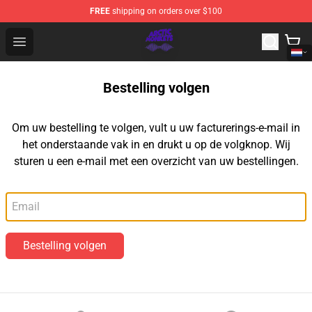
FREE
shipping on orders over $100
Arctic Monkeys Shop - Official Arctic Monkeys Merchandi
Open menu
Bestelling volgen
Om uw bestelling te volgen, vult u uw facturerings-e-mail in
het onderstaande vak in en drukt u op de volgknop. Wij
sturen u een e-mail met een overzicht van uw bestellingen.
E-mail
Bestelling volgen
Footer