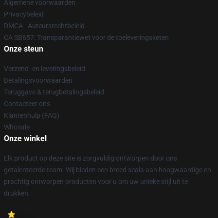
Algemene voorwaarden
Privacybeleid
DMCA - Auteursrechtbeleid
CA SB657: Transparantiewet voor de toeleveringsketen
Onze steun
Verzend- en leveringsbeleid
Betalingsvoorwaarden
Teruggave & terugbetalingsbeleid
Contacteer ons
Klantenhulp (FAQ)
Whosale
Onze winkel
Elk product op deze site is zorgvuldig ontworpen door ons
getalenteerde team. Wij bieden een breed scala aan hoogwaardige en
prachtig ontworpen producten voor u om uw unieke stijl uit te
drukken.