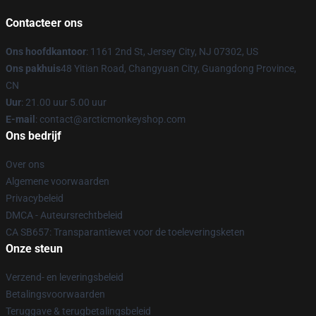
Contacteer ons
Ons hoofdkantoor
: 1161 2nd St, Jersey City, NJ 07302, US
Ons pakhuis
48 Yitian Road, Changyuan City, Guangdong Province,
CN
Uur
: 21.00 uur 5.00 uur
E-mail
: contact@arcticmonkeyshop.com
Ons bedrijf
Over ons
Algemene voorwaarden
Privacybeleid
DMCA - Auteursrechtbeleid
CA SB657: Transparantiewet voor de toeleveringsketen
Onze steun
Verzend- en leveringsbeleid
Betalingsvoorwaarden
Teruggave & terugbetalingsbeleid