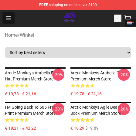
FREE
shipping on orders over $100
Arctic Monkeys Shop - Official Arctic Monkeys Merchandi
Open menu
Home
/
Winkel
Arctic Monkeys Arabella Bucket
Arctic Monkeys Arabella Cap
-20%
-20%
Hat Premium Merch Store
Premium Merch Store
€ 19,78 - € 21,16
€ 19,78 - € 21,16
I M Going Back To 505 Framed
Arctic Monkeys Agile Beast Tee
-20%
-20%
Print Premium Merch Store
Sock Premium Merch Store
€ 18,21 - € 42,22
€ 18,29
$19.89