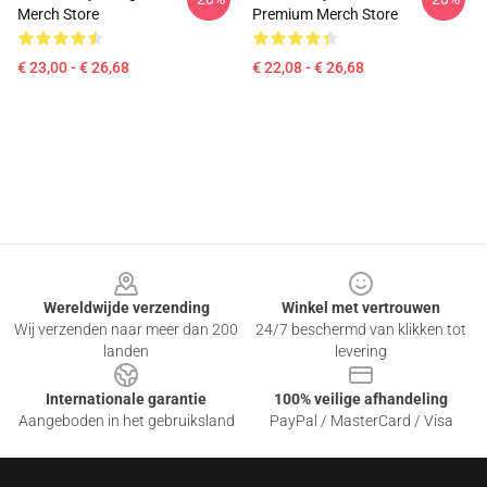
Merch Store
Premium Merch Store
€ 23,00 - € 26,68
€ 22,08 - € 26,68
Footer
Wereldwijde verzending
Winkel met vertrouwen
Wij verzenden naar meer dan 200
24/7 beschermd van klikken tot
landen
levering
Internationale garantie
100% veilige afhandeling
Aangeboden in het gebruiksland
PayPal / MasterCard / Visa