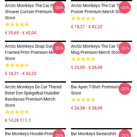
Arctic Monkeys The Car Poster
Arctic Monkeys The Car Thered
-20%
-20%
Shower Curtain Premium Merch
Poster Premium Merch Store
Store
€ 18,21 - € 42,22
€ 35,65 - € 42,04
Arctic Monkeys Snap Out Of It
Arctic Monkeys The Car Thered
-20%
-20%
Framed Print Premium Merch
Mug Premium Merch Store
Store
€ 23,00 - € 26,68
€ 18,21 - € 42,22
Arctic Monkeys De Car Thered
Bw Apen T-Shirt Premium Merch
-20%
Beter Een Spiegelbal Huisdier
Store
Bandanas Premium Merch
Store
€ 24,38 - € 28,06
€ 14,26
$15.5
Bw Monkeys Hoodie Premium
Bw Monkeys Sweatshirt
-20%
-20%