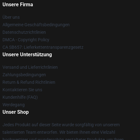
Unsere Firma
Über uns
Allgemeine Geschäftsbedingungen
Datenschutzrichtlinien
DMCA - Copyright Policy
CA SB657: Lieferkettentransparenzgesetz
Unsere Unterstützung
Versand und Lieferrichtlinien
Zahlungsbedingungen
Return & Refund Richtlinien
Kontaktieren Sie uns
Kundenhilfe (FAQ)
Werdegang
Unser Shop
Jedes Produkt auf dieser Seite wurde sorgfältig von unserem
talentierten Team entworfen. Wir bieten Ihnen eine Vielzahl
hochwertiger und wunderschön gestalteter Produkte, um Ihren