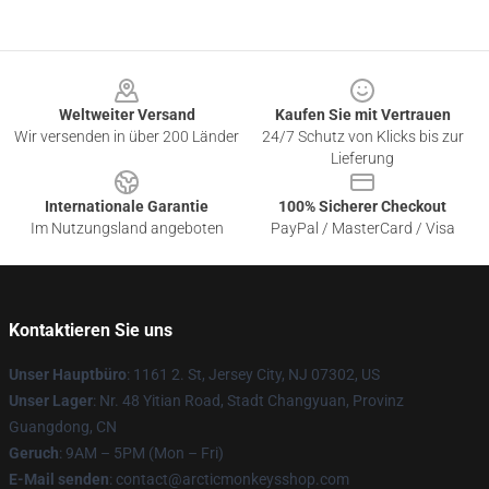
Footer
Weltweiter Versand
Kaufen Sie mit Vertrauen
Wir versenden in über 200 Länder
24/7 Schutz von Klicks bis zur
Lieferung
Internationale Garantie
100% Sicherer Checkout
Im Nutzungsland angeboten
PayPal / MasterCard / Visa
Kontaktieren Sie uns
Unser Hauptbüro
: 1161 2. St, Jersey City, NJ 07302, US
Unser Lager
: Nr. 48 Yitian Road, Stadt Changyuan, Provinz
Guangdong, CN
Geruch
: 9AM – 5PM (Mon – Fri)
E-Mail senden
: contact@arcticmonkeysshop.com