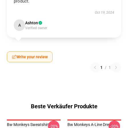
product.
Oct 19, 2024
Ashton
A
Verified owner
Write your review
1
/
1
Beste Verkäufer Produkte
Bw Monkeys Sweatshirt
Bw Monkeys A-Line Dress
-20%
-20%