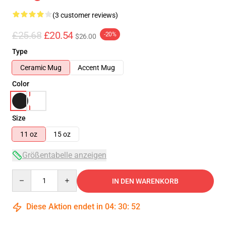
(3 customer reviews)
£25.68
£20.54
-20%
$26.00
Type
Ceramic Mug
Accent Mug
Color
Size
11 oz
15 oz
Größentabelle anzeigen
Quantity
IN DEN WARENKORB
Diese Aktion endet in
04
:
30
:
51