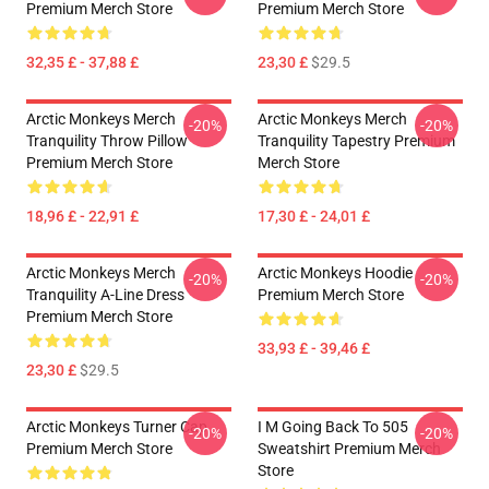
Premium Merch Store
Premium Merch Store
32,35 £ - 37,88 £
23,30 £
$29.5
Arctic Monkeys Merch
Arctic Monkeys Merch
-20%
-20%
Tranquility Throw Pillow
Tranquility Tapestry Premium
Premium Merch Store
Merch Store
18,96 £ - 22,91 £
17,30 £ - 24,01 £
Arctic Monkeys Merch
Arctic Monkeys Hoodie
-20%
-20%
Tranquility A-Line Dress
Premium Merch Store
Premium Merch Store
33,93 £ - 39,46 £
23,30 £
$29.5
Arctic Monkeys Turner Cap
I M Going Back To 505
-20%
-20%
Premium Merch Store
Sweatshirt Premium Merch
Store