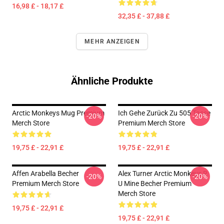
16,98 £ - 18,17 £
32,35 £ - 37,88 £
MEHR ANZEIGEN
Ähnliche Produkte
Arctic Monkeys Mug Premium
Ich Gehe Zurück Zu 505 Tasse
-20%
-20%
Merch Store
Premium Merch Store
19,75 £ - 22,91 £
19,75 £ - 22,91 £
Affen Arabella Becher
Alex Turner Arctic Monkeys R
-20%
-20%
Premium Merch Store
U Mine Becher Premium
Merch Store
19,75 £ - 22,91 £
19,75 £ - 22,91 £