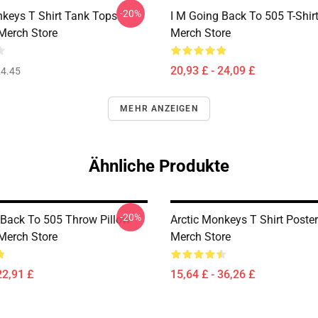
-20%
nkeys T Shirt Tank Tops
I M Going Back To 505 T-Shi
Merch Store
Merch Store
20,93 £ - 24,09 £
4.45
MEHR ANZEIGEN
Ähnliche Produkte
-20%
 Back To 505 Throw Pillow
Arctic Monkeys T Shirt Post
Merch Store
Merch Store
22,91 £
15,64 £ - 36,26 £