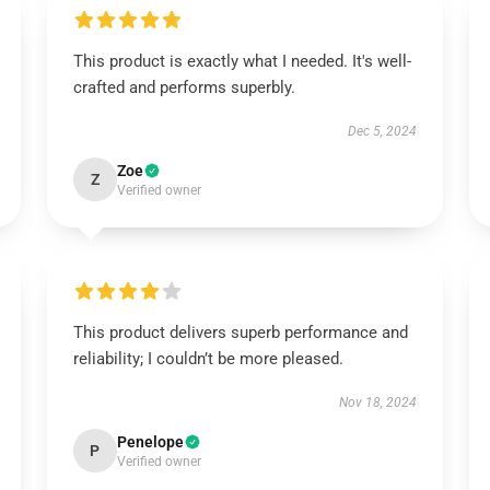
This product is exactly what I needed. It's well-
crafted and performs superbly.
Dec 5, 2024
Zoe
Z
Verified owner
This product delivers superb performance and
reliability; I couldn’t be more pleased.
Nov 18, 2024
Penelope
P
Verified owner