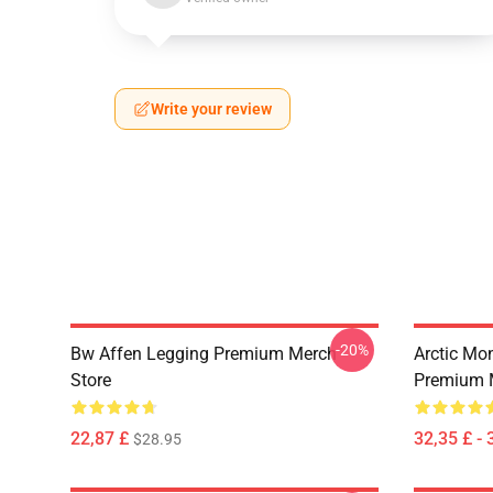
Write your review
-20%
Bw Affen Legging Premium Merch
Arctic Mo
Store
Premium 
22,87 £
32,35 £ - 
$28.95