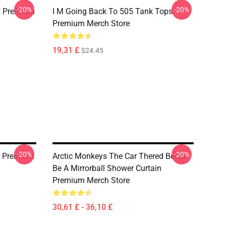
-20%
-20%
rt Premium
I M Going Back To 505 Tank Tops
Premium Merch Store
19,31 £
$24.45
-20%
-20%
er Premium
Arctic Monkeys The Car Thered Better
Be A Mirrorball Shower Curtain
Premium Merch Store
30,61 £ - 36,10 £