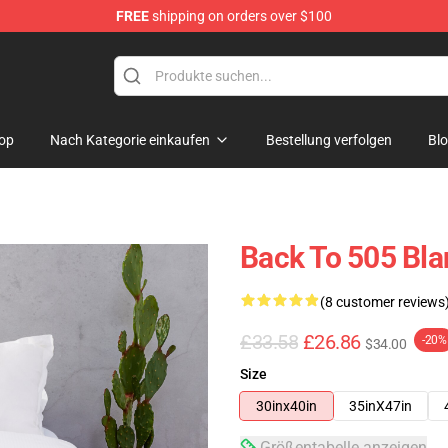
FREE
shipping on orders over $100
ndise Store
op
Nach Kategorie einkaufen
Bestellung verfolgen
Bl
Back To 505 Bl
(8 customer reviews
£33.58
£26.86
-20%
$34.00
Size
30inx40in
35inX47in
Größentabelle anzeigen