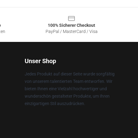
e
100% Sicherer Checkout
ten
PayPal / MasterCard / Visa
Unser Shop
Jedes Produkt auf dieser Seite wurde sorgfältig
von unserem talentierten Team entworfen. Wir
bieten Ihnen eine Vielzahl hochwertiger und
wunderschön gestalteter Produkte, um Ihren
einzigartigen Stil auszudrücken.