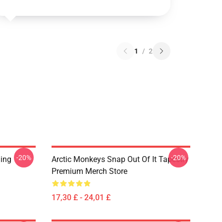
1
/
2
-20%
-20%
ging
Arctic Monkeys Snap Out Of It Tapestry
Premium Merch Store
17,30 £ - 24,01 £