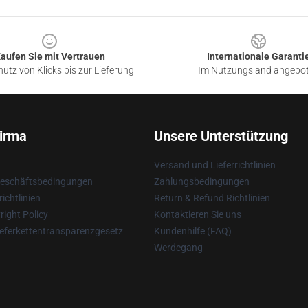
aufen Sie mit Vertrauen
Internationale Garanti
utz von Klicks bis zur Lieferung
Im Nutzungsland angebo
irma
Unsere Unterstützung
Versand und Lieferrichtlinien
Geschäftsbedingungen
Zahlungsbedingungen
ichtlinien
Return & Refund Richtlinien
ight Policy
Kontaktieren Sie uns
eferkettentransparenzgesetz
Kundenhilfe (FAQ)
Werdegang