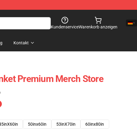
Kundenservice
Warenkorb anzeigen
og
Kontakt
anket Premium Merch Store
)
45inX60in
50inx60in
53inX70in
60inx80in