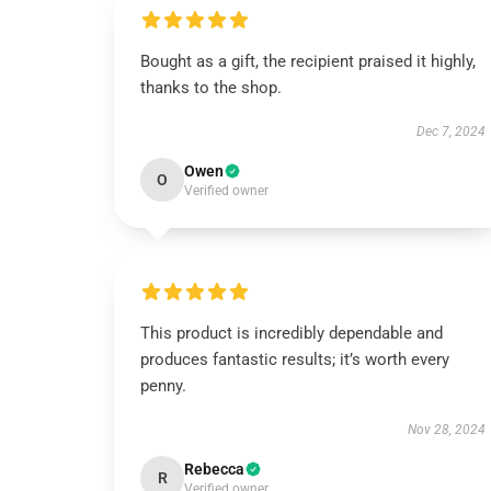
Bought as a gift, the recipient praised it highly,
thanks to the shop.
Dec 7, 2024
Owen
O
Verified owner
This product is incredibly dependable and
produces fantastic results; it’s worth every
penny.
Nov 28, 2024
Rebecca
R
Verified owner